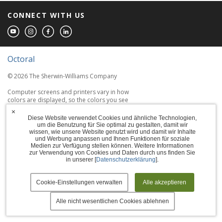
CONNECT WITH US
Octoral
© 2026 The Sherwin-Williams Company
Computer screens and printers vary in how
colors are displayed, so the colors you see
may not match the coating's actual color.
×
Diese Website verwendet Cookies und ähnliche Technologien,
um die Benutzung für Sie optimal zu gestalten, damit wir
Terms of Use
wissen, wie unsere Website genutzt wird und damit wir Inhalte
und Werbung anpassen und Ihnen Funktionen für soziale
Privacy Policy
Medien zur Verfügung stellen können. Weitere Informationen
zur Verwendung von Cookies und Daten durch uns finden Sie
in unserer [
Datenschutzerklärung
].
Accessibility Statement
Manage Cookies
Cookie-Einstellungen verwalten
Alle akzeptieren
Alle nicht wesentlichen Cookies ablehnen