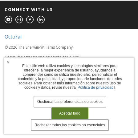
CONNECT WITH US
Octoral
© 2026 The Sherwin-Williams Company
Computer screens and printers vary in how
×
colors are displayed, so the colors you see
Este sitio web utiliza cookies y tecnologías similares para
may not match the coating's actual color.
ofrecerle la mejor experiencia de usuario, ayudarnos a
comprender cómo se utiliza nuestro sitio, personalizar el
contenido y la publicidad, y proporcionarle funciones de redes
Terms of Use
sociales. Para obtener más información sobre nuestro uso de
cookies y datos, revise nuestra [
Política de privacidad
].
Privacy Policy
Accessibility Statement
Gestionar las preferencieas de cookies
Manage Cookies
Aceptar todo
Rechazar todas las cookies no esenciales