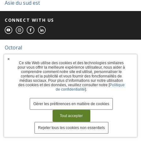
Asie du sud est
CONNECT WITH US
Octoral
© 2026 The Sherwin-Williams Company
×
Ce site Web utilise des cookies et des technologies similaires
pour vous offrir la meilleure expérience utilisateur, nous aider à
Computer screens and printers vary in how
comprendre comment notre site est utilisé, personnaliser le
colors are displayed, so the colors you see
contenu et la publicité et vous fournir des fonctionnalités de
may not match the coating's actual color.
médias sociaux. Pour plus d’informations sur notre utilisation
des cookies et des données, veuillez consulter notre [
Politique
de confidentialité
].
Terms of Use
Privacy Policy
Gérer les préférences en matière de cookies
Accessibility Statement
Tout accepter
Manage Cookies
Rejeter tous les cookies non essentiels