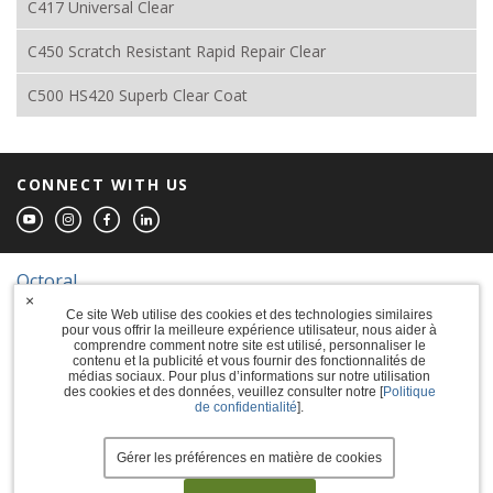
C417 Universal Clear
C450 Scratch Resistant Rapid Repair Clear
C500 HS420 Superb Clear Coat
CONNECT WITH US
Octoral
×
Ce site Web utilise des cookies et des technologies similaires
© 2026 The Sherwin-Williams Company
pour vous offrir la meilleure expérience utilisateur, nous aider à
comprendre comment notre site est utilisé, personnaliser le
Computer screens and printers vary in how
contenu et la publicité et vous fournir des fonctionnalités de
colors are displayed, so the colors you see
médias sociaux. Pour plus d’informations sur notre utilisation
may not match the coating's actual color.
des cookies et des données, veuillez consulter notre [
Politique
de confidentialité
].
Terms of Use
Gérer les préférences en matière de cookies
Privacy Policy