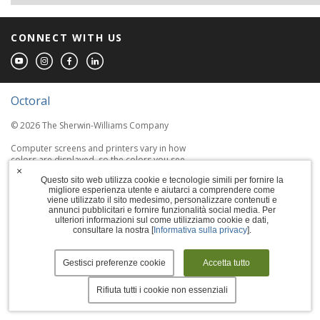
CONNECT WITH US
Octoral
© 2026 The Sherwin-Williams Company
Computer screens and printers vary in how
colors are displayed, so the colors you see
×
may not match the coating's actual color.
Questo sito web utilizza cookie e tecnologie simili per fornire la
migliore esperienza utente e aiutarci a comprendere come
viene utilizzato il sito medesimo, personalizzare contenuti e
Terms of Use
annunci pubblicitari e fornire funzionalità social media. Per
ulteriori informazioni sul come utilizziamo cookie e dati,
Privacy Policy
consultare la nostra [
Informativa sulla privacy
].
Accessibility Statement
Gestisci preferenze cookie
Accetta tutto
Manage Cookies
Rifiuta tutti i cookie non essenziali