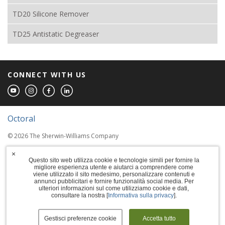
TD20 Silicone Remover
TD25 Antistatic Degreaser
CONNECT WITH US
Octoral
© 2026 The Sherwin-Williams Company
Computer screens and printers vary in how
×
colors are displayed, so the colors you see
Questo sito web utilizza cookie e tecnologie simili per fornire la
migliore esperienza utente e aiutarci a comprendere come
may not match the coating's actual color.
viene utilizzato il sito medesimo, personalizzare contenuti e
annunci pubblicitari e fornire funzionalità social media. Per
ulteriori informazioni sul come utilizziamo cookie e dati,
Terms of Use
consultare la nostra [
Informativa sulla privacy
].
Privacy Policy
Gestisci preferenze cookie
Accetta tutto
Accessibility Statement