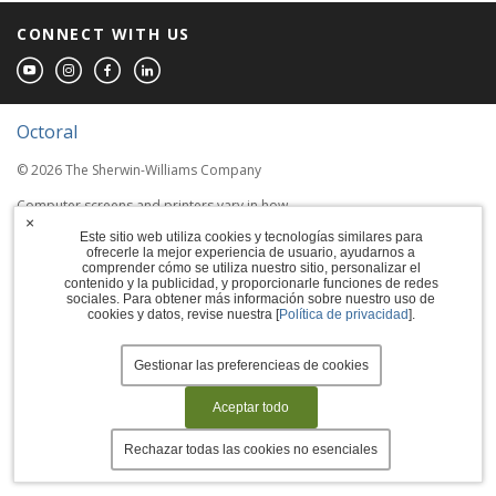
CONNECT WITH US
Octoral
© 2026 The Sherwin-Williams Company
Computer screens and printers vary in how
×
colors are displayed, so the colors you see
Este sitio web utiliza cookies y tecnologías similares para
may not match the coating's actual color.
ofrecerle la mejor experiencia de usuario, ayudarnos a
comprender cómo se utiliza nuestro sitio, personalizar el
contenido y la publicidad, y proporcionarle funciones de redes
Terms of Use
sociales. Para obtener más información sobre nuestro uso de
cookies y datos, revise nuestra [
Política de privacidad
].
Privacy Policy
Accessibility Statement
Gestionar las preferencieas de cookies
Manage Cookies
Aceptar todo
Rechazar todas las cookies no esenciales