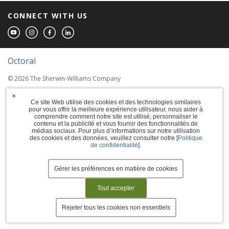
CONNECT WITH US
Octoral
© 2026 The Sherwin-Williams Company
Computer screens and printers vary in how
×
Ce site Web utilise des cookies et des technologies similaires
colors are displayed, so the colors you see
pour vous offrir la meilleure expérience utilisateur, nous aider à
may not match the coating's actual color.
comprendre comment notre site est utilisé, personnaliser le
contenu et la publicité et vous fournir des fonctionnalités de
médias sociaux. Pour plus d’informations sur notre utilisation
Terms of Use
des cookies et des données, veuillez consulter notre [
Politique
de confidentialité
].
Privacy Policy
Accessibility Statement
Gérer les préférences en matière de cookies
Manage Cookies
Tout accepter
Rejeter tous les cookies non essentiels