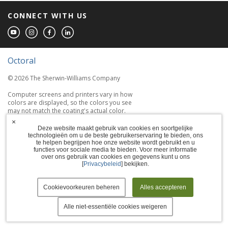
CONNECT WITH US
Octoral
© 2026 The Sherwin-Williams Company
Computer screens and printers vary in how
colors are displayed, so the colors you see
may not match the coating's actual color.
×
Deze website maakt gebruik van cookies en soortgelijke
Terms of Use
technologieën om u de beste gebruikerservaring te bieden, ons
te helpen begrijpen hoe onze website wordt gebruikt en u
Privacy Policy
functies voor sociale media te bieden. Voor meer informatie
over ons gebruik van cookies en gegevens kunt u ons
[
Privacybeleid
] bekijken.
Accessibility Statement
Manage Cookies
Cookievoorkeuren beheren
Alles accepteren
Alle niet-essentiële cookies weigeren